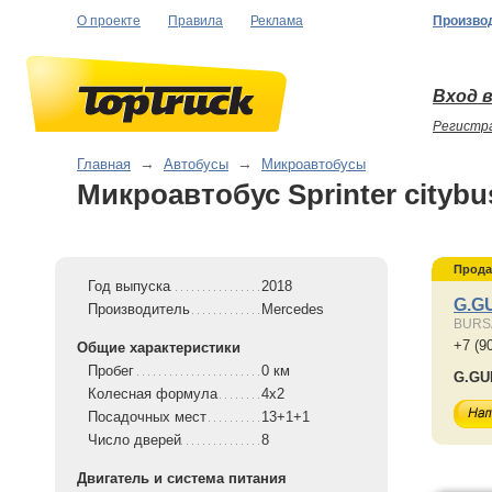
О проекте
Правила
Реклама
Произво
Вход в
Регистр
Главная
→
Автобусы
→
Микроавтобусы
Микроавтобус Sprinter citybu
Прода
Год выпуска
2018
G.G
Производитель
Mercedes
BURS
+7 (9
Общие характеристики
Пробег
0 км
G.GU
Колесная формула
4x2
Посадочных мест
13+1+1
Число дверей
8
Двигатель и система питания