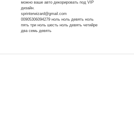
можно ваше авто декорировать под VIP
дизайн.
sprinterwizard@gmail.com
00905306094279 ноль ноль девять ноль
пять три ноль шесть ноль девять четийре
два семь девять