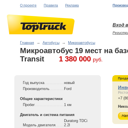
О проекте
Правила
Реклама
Произво
Вход в
Регистр
Главная
→
Автобусы
→
Микроавтобусы
Микроавтобус 19 мест на ба
Transit
1 380 000
руб.
Прода
Год выпуска
новый
Инв
Производитель
Ford
Росто
+7 (8
Общие характеристики
Пробег
1 км
Нико
Двигатель и система питания
Duratorg TDCi
Модель двигателя
2.2l