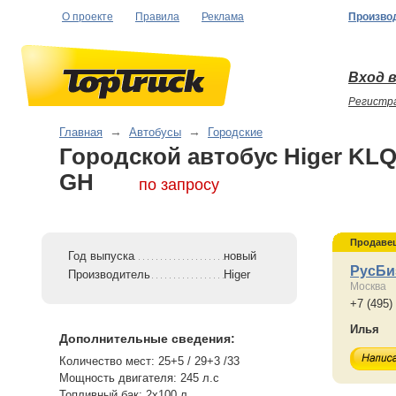
О проекте
Правила
Реклама
Произво
Вход в
Регистр
Главная
→
Автобусы
→
Городские
Городской автобус Higer KLQ
GH
по запросу
Продаве
Год выпуска
новый
РусБи
Производитель
Higer
Москва
+7 (495)
Илья
Дополнительные сведения:
Количество мест: 25+5 / 29+3 /33
Мощность двигателя: 245 л.с
Топливный бак: 2х100 л.