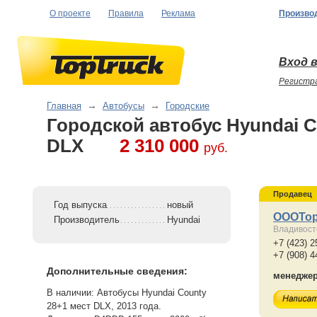
О проекте
Правила
Реклама
Произво
Вход в
Регистр
Главная
→
Автобусы
→
Городские
Городской автобус Hyundai C
DLX
2 310 000
руб.
Продавец
Год выпуска
новый
ОООТор
Производитель
Hyundai
Владивост
+7 (423) 2
+7 (908) 4
Дополнительные сведения:
менедже
В наличии: Автобусы Hyundai County
28+1 мест DLX, 2013 года.